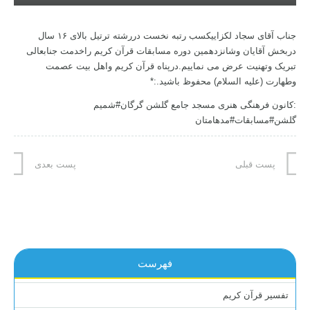
جناب آقای سجاد لکزاییکسب رتبه نخست دررشته ترتیل بالای ۱۶ سال
دربخش آقایان وشانزدهمین دوره مسابقات قرآن کریم راخدمت جنابعالی
تبریک وتهنیت عرض می نماییم.درپناه قرآن کریم واهل بیت عصمت
وطهارت (علیه السلام) محفوظ باشید.:*
:کانون فرهنگی هنری مسجد جامع گلشن گرگان#شمیم
گلشن#مسابقات#مدهامتان
پست قبلی
پست بعدی
فهرست
تفسیر قرآن کریم