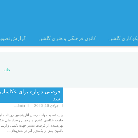
یکوکاری گلشن
کانون فرهنگی و هنری گلشن
گزارش تصوی
خانه
شد
جولای 16, 2026
admin
بیانیه تمدید مهلت ارسال آثار پنجمین رویداد 
جامعه عکاسی کشور از پنجمین رویداد ملی عک
بهره‌مندی از فرصت بیشتر جهت تکمیل و ارسال آ
تاکنون بیش از یک‌هزار اثر در بخش‌های…