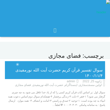
برچسب:
فضای مجازی
✳️
سوال تفسیر قرآن کریم حضرت آیت الله نورمفیدی
۱۴۰۰/۱۱/۴
ژانویه 25, 2022
admin
اولین مسجدمجازی
,
اینستاگرام
,
حضرت آیت الله نورمفیدی
,
فضای مجازی
سوال اول :بر اساس آیات قرآن کریم کسی را که از یاد خدا غافل می شود به چه چیزی
گرفتار می شود؟ ۱-فقر ۲-ذلت ۳-زندگی پرفشار ۴-هیچکدام سوال دوم:اساس دعوت همه
انبیاء به چه بوده است: ۱-توحید ۲-صدق و راستی ۳-امانت و انصاف ۴- همه موارد ارسال
پاسخ : به سامانه پیامکی ۱۰۰۰۳۰۳۰۳۰ 🔰لطفاً…