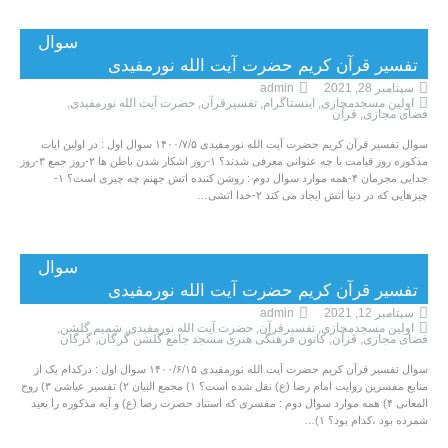
سوال
تفسیر قرآن کریم حضرت آیت الله نورمفیدی
سپتامبر 28, 2021
admin
اولین مسجدمجازی
,
اینستاگرام
,
تفسیرقرآن
,
حضرت آیت الله نورمفیدی
,
فضای مجازی
,
قرآن
سوال تفسیر قرآن کریم حضرت آیت الله نورمفیدی ۱۴۰۰/۷/۵ سوال اول : در اولین ایات
مذکوره روز قیامت با چه عنوانی معرفی شدند؟ ۱-روز اشکار شدن باطن ها ۲-روز جمع ۳-روز
جدایی مجرمان ۴-همه موارد سوال دوم : روشن کننده اتش جهنم چه چیزی است؟ ۱-
چیزهایی که در دنیا اتش ایجاد می کند ۲-خدا اتشی…
سوال
تفسیر قرآن کریم حضرت آیت الله نورمفیدی
سپتامبر 12, 2021
admin
اولین مسجدمجازی
,
تفسیرقرآن
,
حضرت آیت الله نورمفیدی
,
شمیم گلشن
,
فضای مجازی
,
قرآن
,
کانون فرهنگی هنری مسجد جامع گلشن گرگان
,
گرگان
سوال تفسیر قرآن کریم حضرت آیت الله نورمفیدی ۱۴۰۰/۶/۱۵ سوال اول : درکدام یک از
منابع مفسرین روایت امام رضا (ع) نقل شده است؟ ۱) مجمع البیان ۲) تفسیر عیاشی ۳) روح
المعانی ۴) همه موارد سوال دوم : مفسری که استناد حضرت رضا (ع) و آیه مذکوره را بعید
شمرده بود ،کدام بود؟ ۱)…