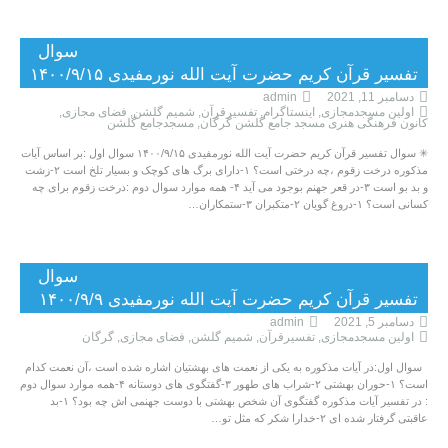
سوال
تفسیر قرآن کریم حضرت آیت الله نورمفیدی ۱۴۰۰/۹/۱۵
دسامبر 11, 2021
admin
اولین مسجدمجازی
,
اینستاگرام
,
تفسیرقرآن
,
شمیم گلشن
,
فضای مجازی
,
کانون فرهنگی هنری مسجد جامع گلشن گرگان
,
مسجدجامع گلشن
✳ سوال تفسیر قرآن کریم حضرت آیت الله نورمفیدی ۱۴۰۰/۹/۱۵ سوال اول :بر اساس آیات
مذکوره درخت زقوم ،چه درختی است؟ ۱-دارای برگ های کوچک و بسیار تلخ است ۲-زشت
و بد بو است ۳-در قعر جهنم بوجود می آید ۴- همه موارد سوال دوم :درخت زقوم برای چه
کسانی است؟ ۱-دروغ گویان ۲-متکبران ۳-ستمکاران…
سوال
تفسیر قرآن کریم حضرت آیت الله نورمفیدی ۱۴۰۰/۹/۹
دسامبر 5, 2021
admin
اولین مسجدمجازی
,
تفسیرقرآن
,
شمیم گلشن
,
فضای مجازی
,
گرگان
سوال اول:در آیات مذکوره به یکی از نعمت های بهشتیان اشاره شده است ،آن نعمت کدام
است؟ ۱-حوران بهشتی ۲-شراب های طهور ۳-گفتگوی های دوستانه ۴-همه موارد سوال دوم
: در تفسیر آیات مذکوره گفتگوی آن شخص بهشتی با دوست جهنمی اش چه بود؟ ۱-بد
عاقبتی گرفتار شده ای ۲-خدارا شکر که مثل تو…