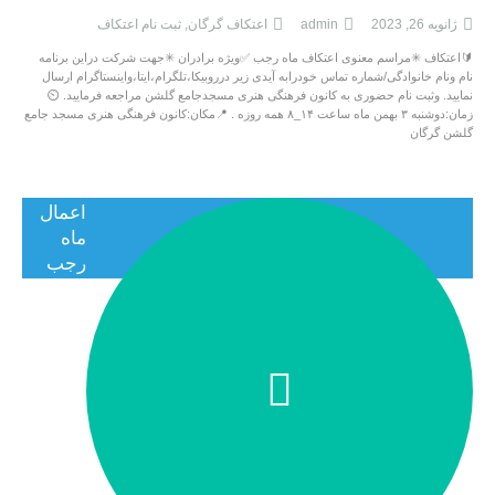
ژانویه 26, 2023
admin
اعتکاف گرگان
,
ثبت نام اعتکاف
🔰اعتکاف ✳مراسم معنوی اعتکاف ماه رجب ✅ویژه برادران ✳جهت شرکت دراین برنامه
نام ونام خانوادگی/شماره تماس خودرابه آیدی زیر درروبیکا،تلگرام،ایتا،واینستاگرام ارسال
نمایید. وثبت نام حضوری به کانون فرهنگی هنری مسجدجامع گلشن مراجعه فرمایید. ⏲
زمان:دوشنبه ۳ بهمن ماه ساعت ۱۴_۸ همه روزه . 📍مکان:کانون فرهنگی هنری مسجد جامع
گلشن گرگان
اعمال
ماه
رجب