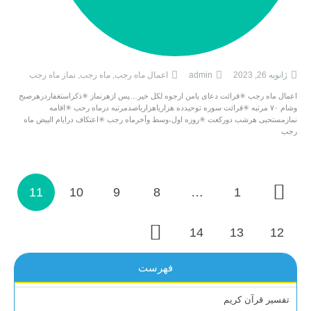
ژانویه 26, 2023
admin
اعمال ماه رجب
,
ماه رجب
,
نماز ماه رجب
اعمال ماه رجب ✳قرائت دعای یامن ارجوه لکل خیر…پس ازهرنماز ✳ذکراستغفاردرهرصبح
وشام ۷۰ مرتبه ✳قرائت سوره توحیدده هزاریاهزاریاصدمرتبه درماه رحب ✳اقامه
نمازمستحبی هرشب دورکعت ✳روزه اول،وسط وآخرماه رجب ✳اعتکاف درایام البیض ماه
رجب
11
10
9
8
…
1
14
13
12
فهرست
تفسیر قرآن کریم