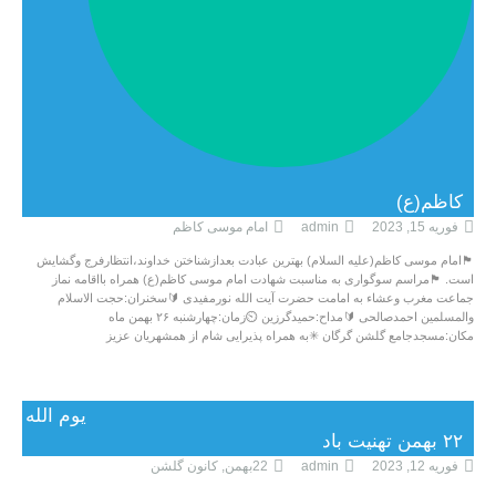
کاظم(ع)
فوریه 15, 2023
admin
امام موسی کاظم
🏴امام موسی کاظم(علیه السلام) بهترین عبادت بعدازشناختن خداوند،انتظارفرج وگشایش
است. 🏴مراسم سوگواری به مناسبت شهادت امام موسی کاظم(ع) همراه بااقامه نماز
جماعت مغرب وعشاء به امامت حضرت آیت الله نورمفیدی 🔰سخنران:حجت الاسلام
والمسلمین احمدصالحی 🔰مداح:حمیدگرزین ⏲زمان:چهارشنبه ۲۶ بهمن ماه
مکان:مسجدجامع گلشن گرگان ✳به همراه پذیرایی شام از همشهریان عزیز
یوم الله
۲۲ بهمن تهنیت باد
فوریه 12, 2023
admin
22بهمن
,
کانون گلشن