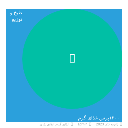
طبخ و
توزیع
۱۲۰۰پرس غذای گرم
ژانویه 26, 2023
admin
غذای گرم
,
غذای نذری