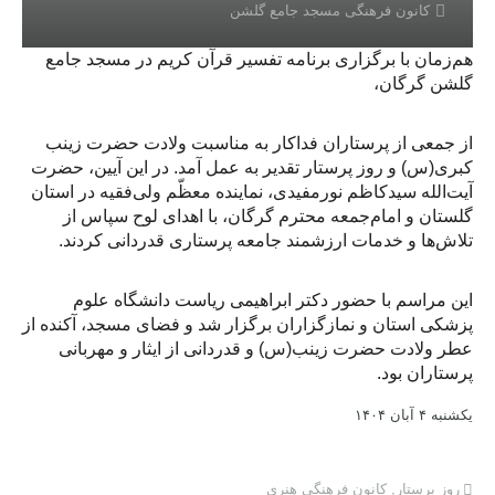
کانون فرهنگی مسجد جامع گلشن
هم‌زمان با برگزاری برنامه تفسیر قرآن کریم در مسجد جامع
گلشن گرگان،
از جمعی از پرستاران فداکار به مناسبت ولادت حضرت زینب
کبری(س) و روز پرستار تقدیر به عمل آمد. در این آیین، حضرت
آیت‌الله سیدکاظم نورمفیدی، نماینده معظّم ولی‌فقیه در استان
گلستان و امام‌جمعه محترم گرگان، با اهدای لوح سپاس از
تلاش‌ها و خدمات ارزشمند جامعه پرستاری قدردانی کردند.
این مراسم با حضور دکتر ابراهیمی ریاست دانشگاه علوم
پزشکی استان و نمازگزاران برگزار شد و فضای مسجد، آکنده از
عطر ولادت حضرت زینب(س) و قدردانی از ایثار و مهربانی
پرستاران بود.
یکشنبه ۴ آبان ۱۴۰۴
روز پرستار
,
کانون فرهنگی هنری